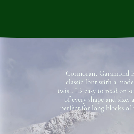
Cormorant Garamond is
classic font with a mod
twist. It's easy to read on s
of every shape and size, 
perfect for long blocks of 