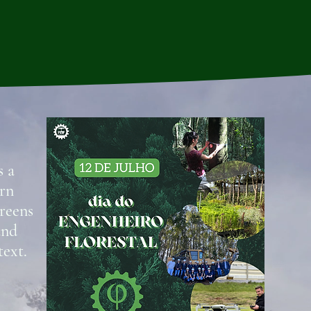
 a
ern
creens
and
text.