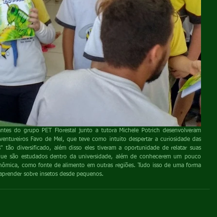
entureiros Favo de Mel, que teve como intuito despertar a curiosidade das 
 tão diversificado, além disso eles tiveram a oportunidade de relatar suas 
que são estudados dentro da universidade, além de conhecerem um pouco 
nômica, como fonte de alimento em outras regiões. Tudo isso de uma forma 
aprender sobre insetos desde pequenos.