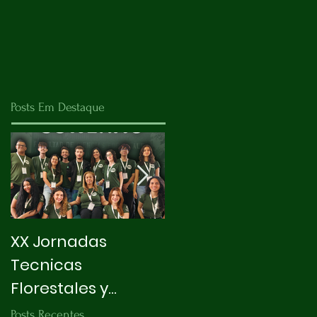
Posts Em Destaque
XX Jornadas
X INTEGRAPET
Tecnicas
Florestales y
Ambientales
Posts Recentes