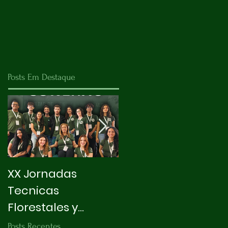
Posts Em Destaque
XX Jornadas
X INTEGRAPET
Tecnicas
Florestales y
Ambientales
Posts Recentes