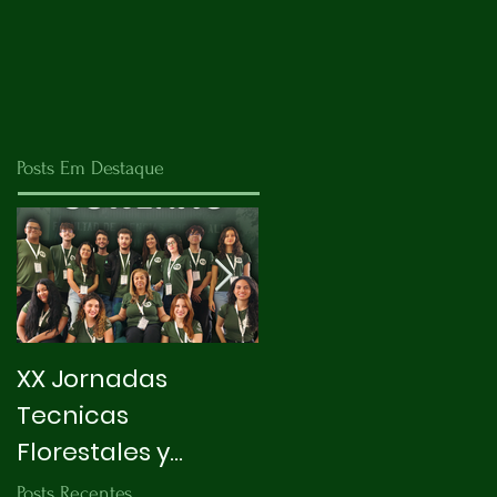
Posts Em Destaque
XX Jornadas
X INTEGRAPET
Tecnicas
Florestales y
Ambientales
Posts Recentes