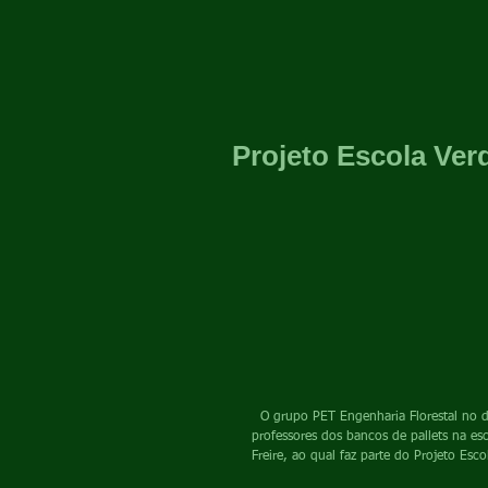
Projeto Escola Ver
  O grupo PET Engenharia Florestal no dia 03 de outubro de 2016 fez a pintura juntamente com os alunos e 
professores dos bancos de pallets na es
Freire, ao qual faz parte do Projeto Esco