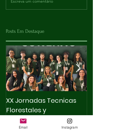
Escreva um comentário
Posts Em Destaque
XX Jornadas Tecnicas
X INTEGRAPET
Florestales y
Ambientales
Email
Instagram