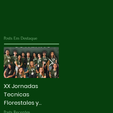
Posts Em Destaque
XX Jornadas
X INTEGRAPET
Tecnicas
Florestales y
Ambientales
Posts Recentes