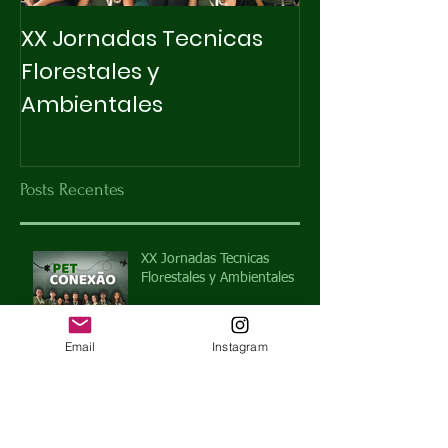
XX Jornadas Tecnicas
X INTEGRAPET
Florestales y
Ambientales
Posts Recentes
XX Jornadas Tecnicas
Florestales y Ambientales
Email
Instagram
X INTEGRAPET