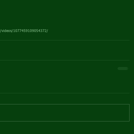
io/videos/1077459109054372/