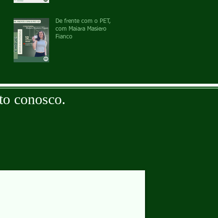
De frente com o PET,
com Maiara Masiero
Fianco
to conosco.