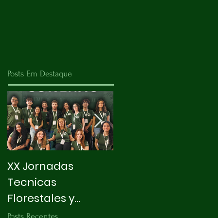
Posts Em Destaque
XX Jornadas
X INTEGRAPET
Tecnicas
Florestales y
Ambientales
Posts Recentes