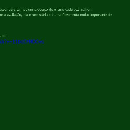
fessor para termos um processo de ensino cada vez melhor!
cente:
atch?v=11DdCFMOCwo