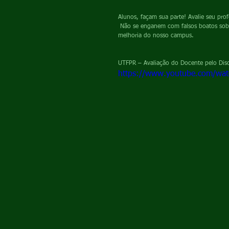
Alunos, façam sua parte! Avalie seu pro
 Não se enganem com falsos boatos sobre a avaliação, ela é necessária e é uma ferramenta muito importante de 
melhoria do nosso campus.
UTFPR – Avaliação do Docente pelo Dis
https://www.youtube.com/w