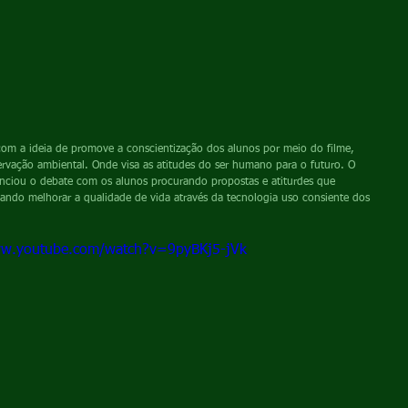
om a ideia de promove a conscientização dos alunos por meio do filme, 
rvação ambiental. Onde visa as atitudes do ser humano para o futuro. O 
e inciou o debate com os alunos procurando propostas e atiturdes que 
isando melhorar a qualidade de vida através da tecnologia uso consiente dos 
ww.youtube.com/watch?v=9pyBKj5-jVk