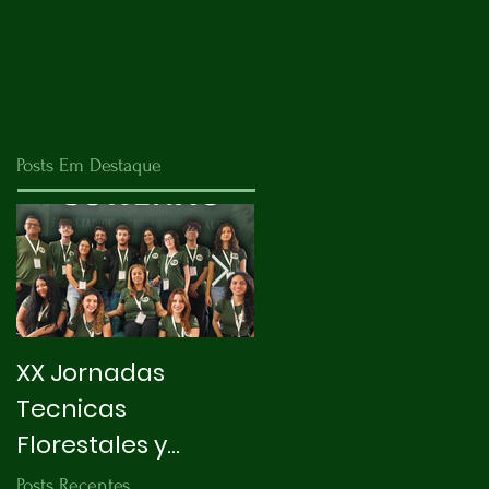
Posts Em Destaque
XX Jornadas
X INTEGRAPET
Tecnicas
Florestales y
Ambientales
Posts Recentes