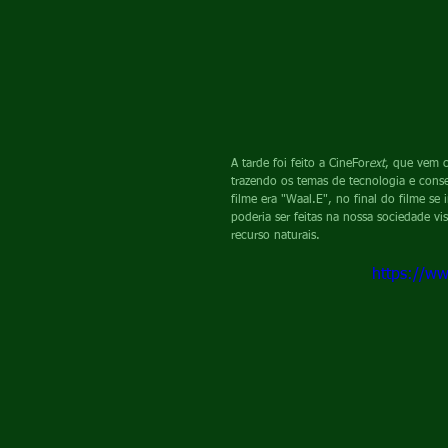
A tarde foi feito a CineFor
ext
, que vem c
trazendo os temas de tecnologia e conse
filme era "Waal.E", no final do filme s
poderia ser feitas na nossa sociedade v
recurso naturais.
https://w