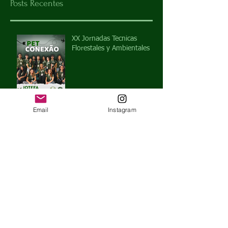
Posts Recentes
XX Jornadas Tecnicas
Florestales y Ambientales
Email
Instagram
X INTEGRAPET
Viagem à Palmasola
Compensados e
Agronegócio