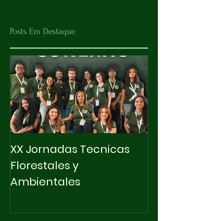
Posts Em Destaque
XX Jornadas Tecnicas
X INTEGRAPET
Florestales y
Ambientales