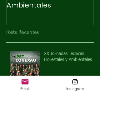
Ambientales
Posts Recentes
XX Jornadas Tecnicas
Florestales y Ambientales
Email
Instagram
X INTEGRAPET