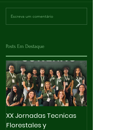
Escreva um comentário
Posts Em Destaque
XX Jornadas Tecnicas
X INTEGRAPET
Florestales y