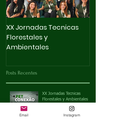
XX Jornadas Tecnicas
X INTEGRAPET
Florestales y
Ambientales
Posts Recentes
XX Jornadas Tecnicas
Florestales y Ambientales
Email
Instagram