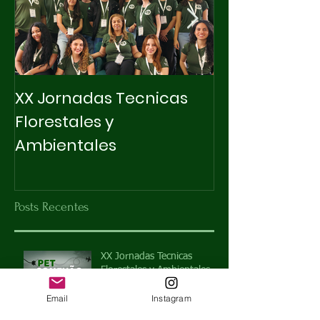
XX Jornadas Tecnicas
X INTEGRAPET
Florestales y
Ambientales
Posts Recentes
XX Jornadas Tecnicas
Florestales y Ambientales
Email
Instagram