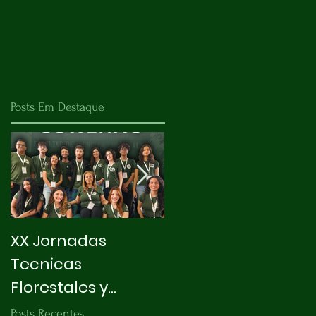
Posts Em Destaque
XX Jornadas
X INTEGRAPET
Tecnicas
Florestales y
Ambientales
Posts Recentes