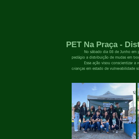
PET Na Praça - Dis
	No sábado dia 08 de Junho em prol da semana do meio ambiente o grupo PET-EF realizou na praça do 
pedágio a distribuição de mudas em troc
	Essa ação visou conscientizar a respeito da importância da preservação dos recursos naturais e ajudar 
crianças em estado de vulnerabilidade so