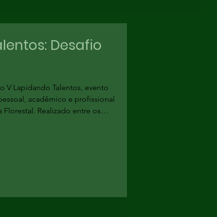
lentos: Desafio
 o V Lapidando Talentos, evento
essoal, acadêmico e profissional
Florestal. Realizado entre os
UTFPR Campus Dois Vizinhos, o
 dinâmicas e atividades voltadas
ades importantes para a
ação no mercado de trabalho. 🌎📚
o esteve relacionado à COP 30,