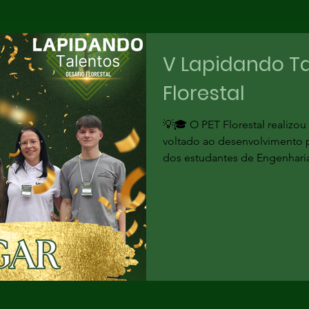
V Lapidando Ta
Florestal
💡🎓 O PET Florestal realizou
voltado ao desenvolvimento p
dos estudantes de Engenharia 
dias 15 e 17 de outubro, na 
evento contou com palestras,
ao aprimoramento de habilid
formação universitária e atu
Nesta edição, o tema abordad
às emerg