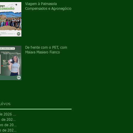
Viagem à Palmasola
Compensados e Agronegócio
De frente com o PET, com
Maiara Masiero Fianco
uivos
 de 2026
(1)
1 post
março de 2026
(3)
3 posts
outubro de 2025
(1)
1 post
agosto de 2025
(5)
5 posts